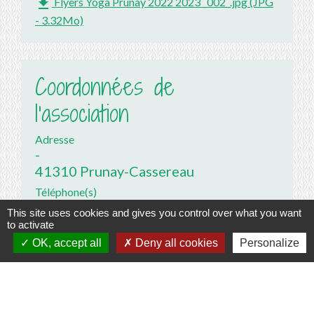
file_download
Flyers Yoga Prunay 2022 2023 _002_.jpg (JPG
- 3.32Mo)
Coordonnées de
l'association
Adresse
-
41310 Prunay-Cassereau
Téléphone(s)
+33 6 09 11 60 30
This site uses cookies and gives you control over what you want
to activate
Adresse email
-
OK, accept all
Deny all cookies
Personalize
Site Internet
-
Réseaux sociaux
-