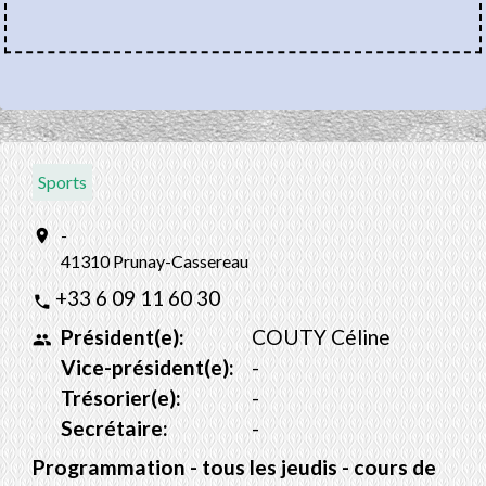
Sports
-
location_on
41310 Prunay-Cassereau
+33 6 09 11 60 30
phone
Président(e):
COUTY Céline
people
Vice-président(e):
-
Trésorier(e):
-
Secrétaire:
-
Programmation - tous les jeudis - cours de