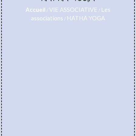
Accueil
VIE ASSOCIATIVE
Les
/
/
associations
HATHA YOGA
/