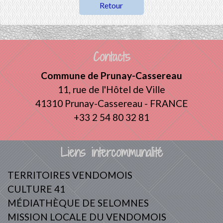
Retour
Contacts
Commune de Prunay-Cassereau
11, rue de l'Hôtel de Ville
41310 Prunay-Cassereau - FRANCE
+33 2 54 80 32 81
Liens intercommunalité
TERRITOIRES VENDOMOIS
CULTURE 41
MÉDIATHÈQUE DE SELOMNES
MISSION LOCALE DU VENDOMOIS