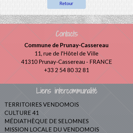
Retour
Contacts
Commune de Prunay-Cassereau
11, rue de l'Hôtel de Ville
41310 Prunay-Cassereau - FRANCE
+33 2 54 80 32 81
Liens intercommunalité
TERRITOIRES VENDOMOIS
CULTURE 41
MÉDIATHÈQUE DE SELOMNES
MISSION LOCALE DU VENDOMOIS